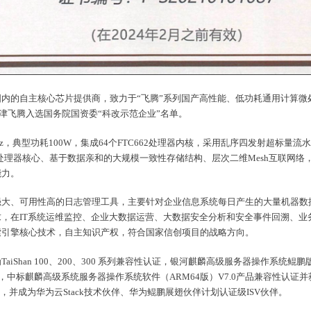
内的自主核心芯片提供商，致力于“飞腾”系列国产高性能、低功耗通用计算微
天津飞腾入选国务院国资委“科改示范企业”名单。
0-2.3GHz，典型功耗100W，集成64个FTC662处理器内核，采用乱序四发射超
效处理器核心、基于数据亲和的大规模一致性存储结构、层次二维Mesh互联网
能力。
强大、可用性高的日志管理工具，主要针对企业信息系统每日产生的大量机器数
，在IT系统运维监控、企业大数据运营、大数据安全分析和安全事件回溯、业
索引擎核心技术，自主知识产权，符合国家信创项目的战略方向。
iShan 100、200、300 系列兼容性认证，银河麒麟高级服务器操作系统鲲鹏
认证，中标麒麟高级系统服务器操作系统软件（ARM64版）V7.0产品兼容性认证并获得
证，并成为华为云Stack技术伙伴、华为鲲鹏展翅伙伴计划认证级ISV伙伴。