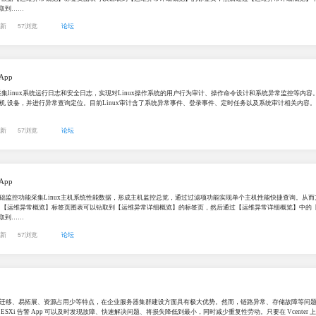
钻取到……
更新
57浏览
论坛
App
通过采集linux系统运行日志和安全日志，实现对Linux操作系统的用户行为审计、操作命令设计和系统异常监控等
机 设备，并进行异常查询定位。目前Linux审计含了系统异常事件、登录事件、定时任务以及系统审计相关内容。
更新
57浏览
论坛
App
础监控功能采集Linux主机系统性能数据，形成主机监控总览，通过过滤项功能实现单个主机性能快捷查询。从
 【运维异常概览】标签页图表可以钻取到【运维异常详细概览】的标签页，然后通过【运维异常详细概览】中的
钻取到……
更新
57浏览
论坛
迁移、易拓展、资源占用少等特点，在企业服务器集群建设方面具有极大优势。然而，链路异常、存储故障等问
ESXi 告警 App 可以及时发现故障、快速解决问题、将损失降低到最小，同时减少重复性劳动。只要在 Vcenter