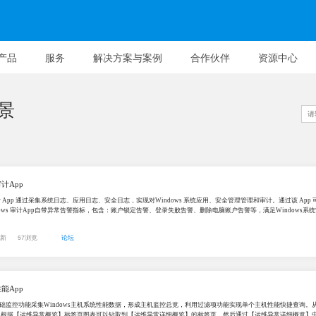
产品
服务
解决方案与案例
合作伙伴
资源中心
景
审计App
审计 App 通过采集系统日志、应用日志、安全日志，实现对Windows 系统应用、安全管理管理和审计。通过该 Ap
ndows 审计App自带异常告警指标，包含：账户锁定告警、登录失败告警、删除电脑账户告警等，满足Windows
更新
57浏览
论坛
性能App
础监控功能采集Windows主机系统性能数据，形成主机监控总览，利用过滤项功能实现单个主机性能快捷查询。
 根据【运维异常概览】标签页图表可以钻取到【运维异常详细概览】的标签页，然后通过【运维异常详细概览】