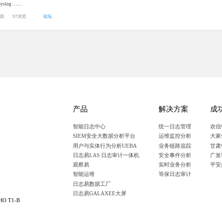
yslog ……
更新
57浏览
论坛
产品
解决方案
成
智能日志中心
统一日志管理
农信
SIEM安全大数据分析平台
运维监控分析
大家
用户与实体行为分析UEBA
业务链路追踪
甘肃
日志易LAS 日志审计一体机
安全事件分析
广发
观察易
实时业务分析
平安
智能运维
等保日志审计
日志易数据工厂
日志易GALAXEE大屏
 T1-B