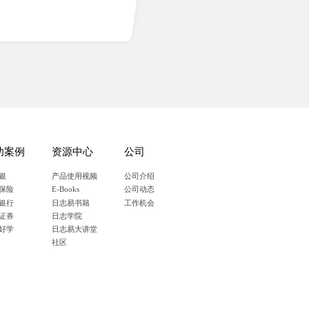
功案例
资源中心
公司
银
产品使用视频
公司介绍
保险
E-Books
公司动态
银行
日志易书籍
工作机会
证券
日志学院
好学
日志易大讲堂
社区