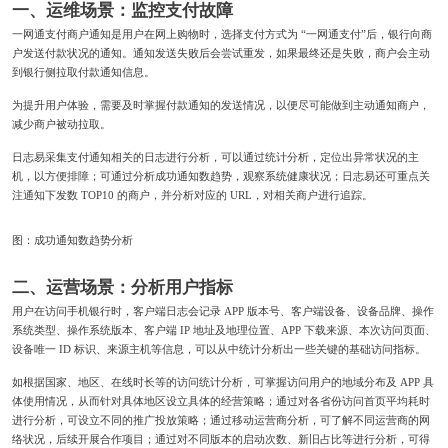
一、运维场景：监控支付故障
一网通支付商户通知是用户在网上购物时，选择支付方式为 “一网通支付”后，银行向商
户发送付款状况的通知。通知发送失败后会尝试重发，如果最终还是失败，商户会主动
到银行侧拉取付款通知信息。
为提升用户体验，需要及时掌握付款通知的发送情况，以便尽可能做到主动通知商户，
减少商户被动拉取。
日志易采集支付通知相关的日志进行分析，可以通过统计分析，定位出异常状况的主
机，以方便排障；可通过分析成功通知数趋势，观察系统健康状况；日志易还可重点关
注通知下发数 TOP10 的商户，并分析对应的 URL，对相关商户进行追踪。
图：成功通知数趋势分析
二、运营场景：分析用户指标
用户在访问手机银行时，客户端日志会记录 APP 版本号、客户端设备、设备品牌、操作
系统类型、操作系统版本、客户端 IP 地址及地理位置、APP 下载来源、本次访问页面、
设备唯一 ID 标识、来源主机等信息，可以从中统计分析出一些关键的基础访问指标。
如根据国家、地区、在线时长等的访问统计分析，可掌握访问用户的地域分布及 APP 具
体使用情况，从而针对具体地区设立具体的经营策略；通过对各省份访问首页平均耗时
进行分析，可设立不同的推广投放策略；通过移动运营商分析，可了解不同运营商的网
络状况，后续开展合作项目；通过对不同版本的启动次数、新旧占比等进行分析，可得