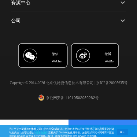
资源中心
公司
微信
微博
WeChat
WeiBo
Copyright © 2014-2026 北京优特捷信息技术有限公司 |
京ICP备20005635号
京公网安备 11010502050282号
电话咨询
申请试用
为了更好地提升用户体验，我们会使用 Cookie 来了解您对本网站的使用情况。日志易尊重您对隐
确认
私的关注，您可以通过
《隐私政策》
查看关于 Cookie 的使用详情。如您继续浏览本网站而未更改
浏览器 Cookie 设置或点击右侧确认按钮，将视为您同意我们的 Cookie 使用策略。